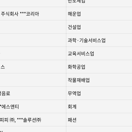
반도체업
, 주식회사 ***코리아
해운업
건설업
과학·기술서비스업
아
교육서비스업
시스
화학공업
작물재배업
청정음료
무역업
)**에스앤티
회계
피피 ㈜, ***솔루션㈜
패션