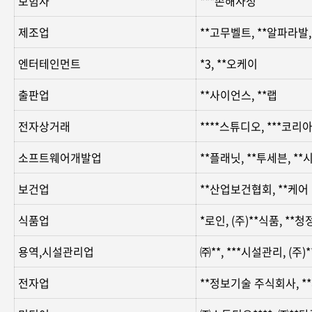
보험사
***손해사정
제조업
**고무벨트, **알파라발
엔터테인먼트
*3, **오케이
출판업
**사이언스, **랩
전자상거래
****스튜디오, ***코리
소프트웨어개발업
**플래닛, **투세븐, **
보건업
**산업보건협회, **케어
식품업
*로인, (주)**식품, **
용역,시설관리업
㈜**, ***시설관리, (주
전자업
**정보기술 주식회사, **