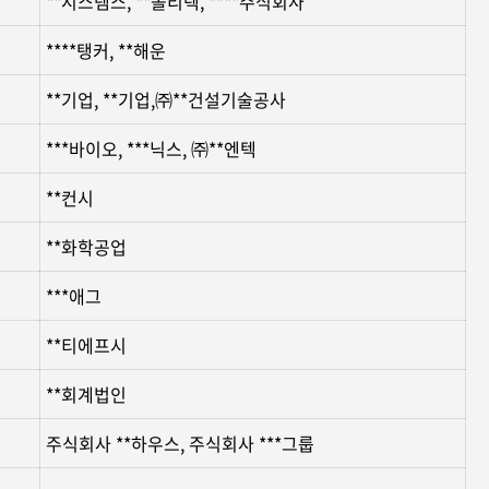
**시스템스, **폴리텍, ****주식회사
****탱커, **해운
**기업, **기업,㈜**건설기술공사
***바이오, ***닉스, ㈜**엔텍
**컨시
**화학공업
***애그
**티에프시
**회계법인
주식회사 **하우스, 주식회사 ***그룹