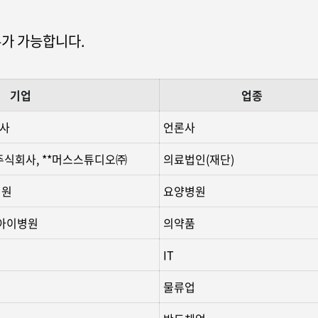
무가 가능합니다.
기업
업종
회사
언론사
 주식회사, **머스스튜디오㈜
의료법인(재단)
병원
요양병원
**아이병원
의약품
IT
물류업