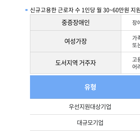
신규고용한 근로자 수 1인당 월 30~60만원 지
중증장애인
장
가
여성가장
또
고
도서지역 거주자
어
유형
우선지원대상기업
대규모기업