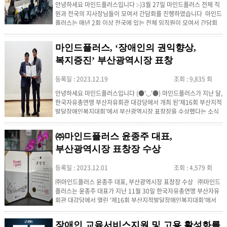
안녕하세요 마인드플러스입니다 :-)3월 27일 마인드플러스 전체 직
원과 전국의 지사장님들이 모여서 간담회를 진행하였습니다 마인드
플러스는 매년 2회 이상 전국에 있는 전체 임직원이 모여서 간담회
를 진행하고 있습니다 이번 간담회는 먼저, 부산본사에서 마인드플
러스가 지난 한해동안 활동했던 결과와 운영 실적을 발표하였습니다​
마인드플러스, ‘장애인의 권익향상,
이후 전국 임직원 모두가 업무를 진행하며 느꼈던 필요한 점, 개선할
점 등을 자유롭게 공유하며 열띤 논의가 진행되었습니다 간담회...
복지증진’ 부산광역시장 표창
등록일 : 2023.12.19
조회 : 9,835 회
안녕하세요 마인드플러스입니다 (●'◡'●) 마인드플러스가 지난 달,
한국자유총연맹 부산자유회관 대강당에서 개최 된'제16회 부산지적
발달장애인복지대회'에서 부산광역시장 표창장을 수상했다는 소식
을 전해드렸었는데요! 관련 기사도 전해드리려고 해요! ▼ 기사 확인
부산일보​https://www.busan.com/view/busan/view.php?
㈜마인드플러스 윤종주 대표,
code=2023121810181517806서울경제
https://www.sedaily.com/NewsView/29YISA1D4C ...
부산광역시장 표창장 수상
등록일 : 2023.12.01
조회 : 4,579 회
㈜마인드플러스 윤종주 대표, 부산광역시장 표창장 수상 ㈜마인드
플러스는 윤종주 대표가 지난 11월 30일 한국자유총연맹 부산자유
회관 대강당에서 열린 ‘제16회 부산지적발달장애인복지대회’에서
부산광역시장 표창장을 수상했다고 1일 밝혔다. ㈜마인드플러스
윤종주 대표는 ‘장애인 권익향상과 복지증진’에 힘써온 공로를 인정
장애인 교육서비스지원 및 고용 활성화를