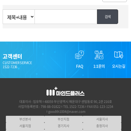
검색
고객센터
CUSTOMER SERVICE
FAQ
1:1문의
오시는길
1522-7236
대표이사 : 임유혁
48059 부산광역시 해운대구 센텀동로 90, 2관 216호
사업자등록번호 : 798-88-01822
TEL 1522-7236
FAX 051-123-1234
goodth1004@naver.com
부산본사
부산지점
서울지사
서울지점
경기지사
충청지사