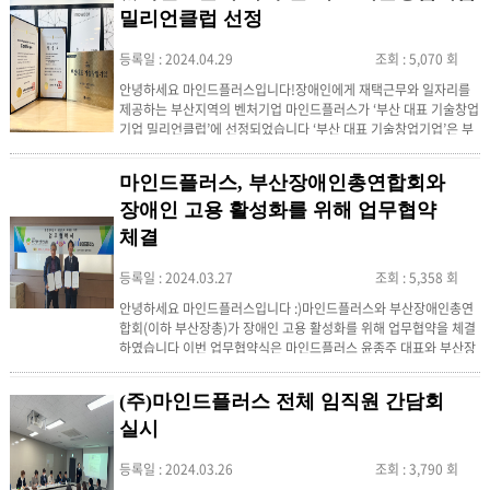
적극 협력하기로 하였습니다.​마인드플러스 윤종주 대표는 "업무협
밀리언클럽 선정
약을 통해 협력 체제를 구축하고 산-학협력의 선도사...
등록일 : 2024.04.29
조회 : 5,070 회
안녕하세요 마인드플러스입니다!​장애인에게 재택근무와 일자리를
제공하는 부산지역의 벤처기업 마인드플러스가 ‘부산 대표 기술창업
기업 밀리언클럽’에 선정되었습니다 ​‘부산 대표 기술창업기업’은 부
산창조경제혁신센터, 부산경제진흥원, 부산테크노파크 3개 기관의
협업을 통해 4개 클럽을 구성하여 부산의 창업기업을 지원하고 있으
마인드플러스, 부산장애인총연합회와
며 2017년부터 시행되고 있습니다 특히 부산경제진흥원에서 운영
하는 '밀리언 클럽'은 연 매출 5억 이상의 우수 창업기업을 대상으로
장애인 고용 활성화를 위해 업무협약
부산 지역 내 성장 가능성이 높은 스타트업을 집중 육...
체결
등록일 : 2024.03.27
조회 : 5,358 회
안녕하세요 마인드플러스입니다 :)​마인드플러스와 부산장애인총연
합회(이하 부산장총)가 장애인 고용 활성화를 위해 업무협약을 체결
하였습니다​ 이번 업무협약식은 마인드플러스 윤종주 대표와 부산장
애인총연합회 조창용 회장, 부산광역시정신보건가족협회 이이헌 회
장(부산장총 수석부회장), 부산심장장애인협회 김성득 회장(부산장
(주)마인드플러스 전체 임직원 간담회
총 부회장), 부산광역시신장장애인협회 안규봉 회장(부산장총 부회
장), 부산지체장애인단체협의회 유영호 회장(부산장총 이사), 부산장
실시
애인여가활동지원협회 김남희 회장(부산장총 이사), 부산장애인총
연합회 전현...
등록일 : 2024.03.26
조회 : 3,790 회