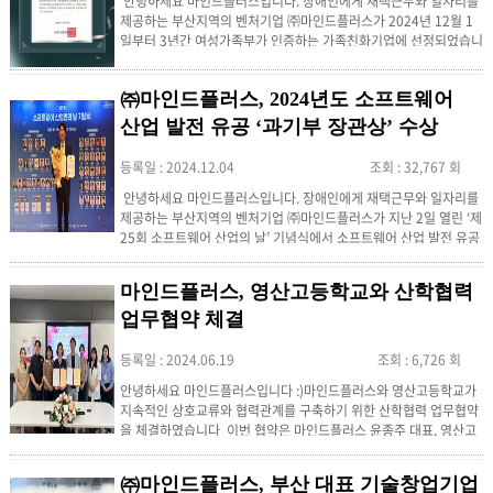
안녕하세요 마인드플러스입니다. 장애인에게 재택근무와 일자리를
제공하는 부산지역의 벤처기업 ㈜마인드플러스가 2024년 12월 1
일부터 3년간 여성가족부가 인증하는 가족친화기업에 선정되었습니
다. '가족친화 인증 제도'는 일과 가정이 조화로운 가족 친화적 직장
문화를 조성하기 위해자녀 출산과 양육 지원, 유연근무제 등 가족친
㈜마인드플러스, 2024년도 소프트웨어
화 제도를 모범적으로 운영하는 기업 및 공공기관에 대해여성가족부
가 인증을 부여하는 제도입니다.㈜마인드플러스는 장애인 인재를 발
산업 발전 유공 ‘과기부 장관상’ 수상
굴하고 기업과 매칭을 통하여 장애인이 사회...
등록일 : 2024.12.04
조회 : 32,767 회
안녕하세요 마인드플러스입니다. 장애인에게 재택근무와 일자리를
제공하는 부산지역의 벤처기업 ㈜마인드플러스가 지난 2일 열린 ‘제
25회 소프트웨어 산업의 날’ 기념식에서 소프트웨어 산업 발전 유공
자로 선정, 과학기술정보통신부 장관 표창을 수상하였습니다. 과학
기술정보통신부가 주최하고 정보통신산업진흥원과 한국소프트웨어
마인드플러스, 영산고등학교와 산학협력
산업협회가 주관하는 ‘소프트웨어 산업인의 날’은 소프트웨어 산업
인의 위상과 사기를 고취하고, 대한민국 경제 성장에 기여한 공로를
업무협약 체결
치하하고자 마련된 ...
등록일 : 2024.06.19
조회 : 6,726 회
​안녕하세요 마인드플러스입니다 :)​마인드플러스와 영산고등학교가
지속적인 상호교류와 협력관계를 구축하기 위한 산학협력 업무협약
을 체결하였습니다 이번 협약은 마인드플러스 윤종주 대표, 영산고
등학교 정희정 교장 등 양기관 대표자가 참석한 가운데 협약이 체결
되었습니다협약에 따라 양 기관은 △산학 공동연구 △인적물적 교
㈜마인드플러스, 부산 대표 기술창업기업
류 △졸업생 취업정보 등을 통해 전문인재 양성과 지역 상생발전에