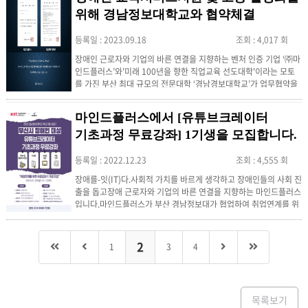
받아 표창장을 받았다. 부산지적발달장애인복지대회는 발달장애인
의 재활 및 자립의지 고취, 발달장애인에 대한 올바른 인식과...
위해 경남정보대학교와 협약체결
등록일 : 2023.09.18
조회 : 4,017 회
장애인 근로자와 기업의 바른 연결을 지향하는 벤처 인증 기업 ‘㈜마
인드플러스’와'미래 100년을 향한 직업교육 선도대학'이라는 모토
를 가진 부산 최대 규모의 전문대학 ‘경남경보대학교’가 업무협약을
체결하였다. 사회공동체적 책임의식을 갖고 상호 밀접한 교류와 협
력을 통해 장애인채용에 앞장서고 지역사회 발전에 기여하고자 가족
마인드플러스에서 [유튜브크레이터
회사 협약을 체결하였다. 협약식에서 ㈜마인드플러스 윤종주대표
는“이번 협약을 통해 장애인 인재를 발굴하고 장애인 취업 활성화에
기초과정 무료강좌] 1기생을 모집합니다.
한 발짝 더 나아가...
등록일 : 2022.12.23
조회 : 4,555 회
장애를-잇(IT)다.사회적 가치를 바르게 생각하고 장애인들의 사회 진
출을 돕고장애 근로자와 기업의 바른 연결을 지향하는 마인드플러스
입니다.마인드플러스가 부산 경남정보대가 협업하여 취업연계를 위
한 무료강좌를 신설하여 1기생을 모집합니다."유튜브크레이터 기초
과정" 유튜브에 관심은 많지만 영상만들기가 혼자하기엔 도움없이
는 어렵고 시간이 오래 걸리죠..강의를 듣고 시작한다면 그런 시행착
2
1
3
4
오를 줄이고 쉽고 자신감있게 시작할수있습니다.유튜브 컨텐츠 기
획, 촬영, 편집등 기초과정에 관심있으신 분들 지원해서 알찬 교육 들
어보세요...
목록보기